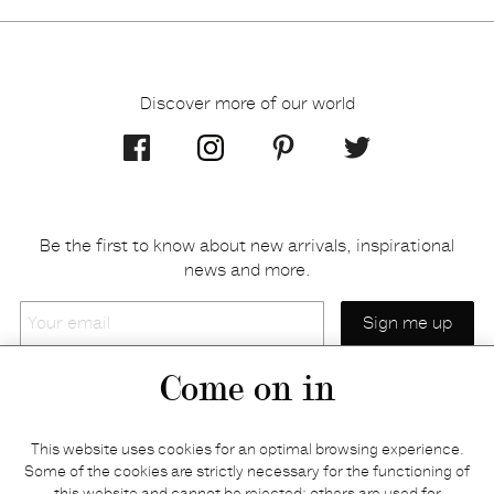
Discover more of our world
Be the first to know about new arrivals, inspirational
news and more.
Your
email
Come on in
Home
Privacy policy
This website uses cookies for an optimal browsing experience.
E-shop
Returns & refunds
Some of the cookies are strictly necessary for the functioning of